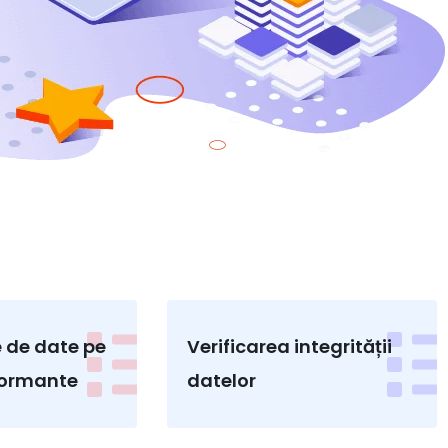
e de date pe
Verificarea integrității
formante
datelor