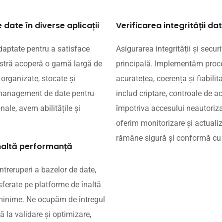
 date în diverse aplicații
Verificarea integrității dat
adaptate pentru a satisface
Asigurarea integrității și secur
noastră acoperă o gamă largă de
principală. Implementăm proce
organizate, stocate și
acuratețea, coerența și fiabili
e management de date pentru
includ criptare, controale de a
nale, avem abilitățile și
împotriva accesului neautoriza
oferim monitorizare și actuali
rămâne sigură și conformă cu 
înaltă performanță
ntreruperi a bazelor de date,
ferate pe platforme de înaltă
 minime. Ne ocupăm de întregul
ă la validare și optimizare,