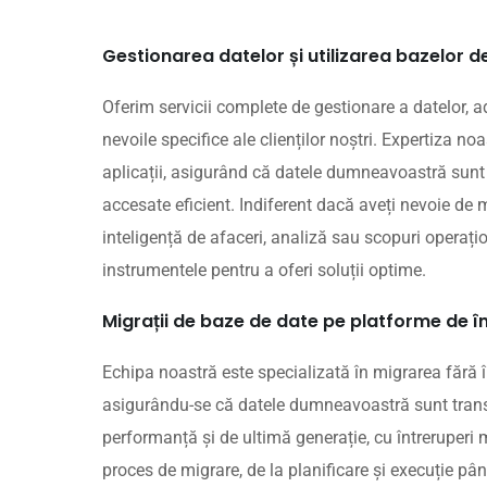
Gestionarea datelor și utilizarea bazelor de
Oferim servicii complete de gestionare a datelor, 
nevoile specifice ale clienților noștri. Expertiza 
aplicații, asigurând că datele dumneavoastră sunt 
accesate eficient. Indiferent dacă aveți nevoie d
inteligență de afaceri, analiză sau scopuri operațio
instrumentele pentru a oferi soluții optime.
Migrații de baze de date pe platforme de 
Echipa noastră este specializată în migrarea fără î
asigurându-se că datele dumneavoastră sunt trans
performanță și de ultimă generație, cu întreruperi
proces de migrare, de la planificare și execuție pân