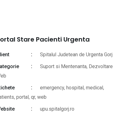
ortal Stare Pacienti Urgenta
lient
Spitalul Judetean de Urgenta Gorj
ategorie
Suport si Mentenanta, Dezvoltare
eb
tichete
emergency
,
hospital
,
medical
,
atients
,
portal
,
qr
,
web
ebsite
upu.spitalgorj.ro