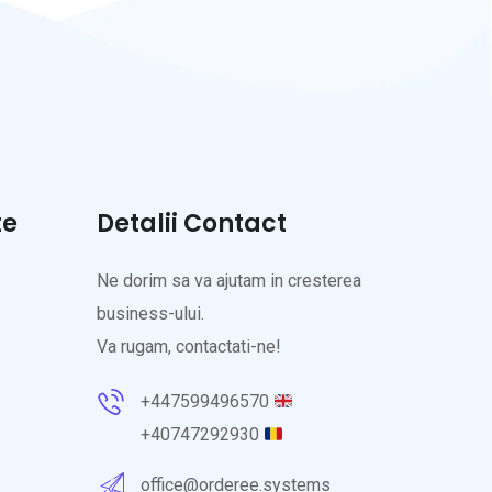
te
Detalii Contact
Ne dorim sa va ajutam in cresterea
business-ului.
Va rugam, contactati-ne!
+447599496570
+40747292930
office@orderee.systems