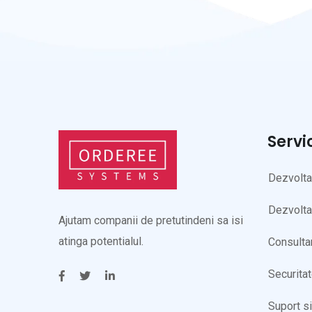
Servi
Dezvolt
Dezvolta
Ajutam companii de pretutindeni sa isi
atinga potentialul.
Consulta
Securita
Suport s