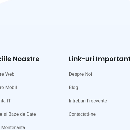
ciile Noastre
Link-uri Importan
are Web
Despre Noi
re Mobil
Blog
nta IT
Intrebari Frecvente
te si Baze de Date
Contactati-ne
i Mentenanta