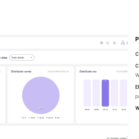
P
C
C
W
E
p
W