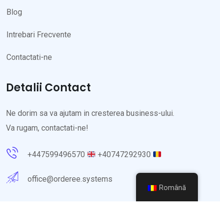
Blog
Intrebari Frecvente
Contactati-ne
Detalii Contact
Ne dorim sa va ajutam in cresterea business-ului.
Va rugam, contactati-ne!
+447599496570
+40747292930
office@orderee.systems
Română
© 2024
Orderee Systems
. Toate Drepturile Rezervate.